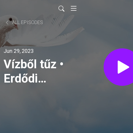
ALL EPISODES
Jun 29, 2023
Vízből tűz •
Erdődi
Péter •
2023.06.17.